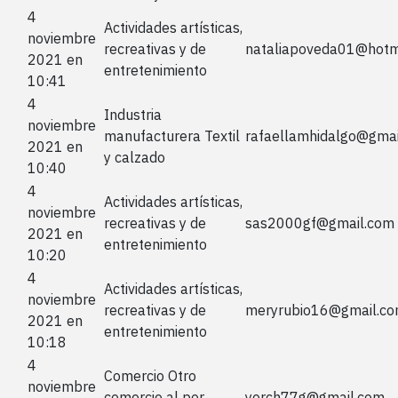
4
Actividades artísticas,
noviembre
recreativas y de
nataliapoveda01@hotm
2021 en
entretenimiento
10:41
4
Industria
noviembre
manufacturera Textil
rafaellamhidalgo@gma
2021 en
y calzado
10:40
4
Actividades artísticas,
noviembre
recreativas y de
sas2000gf@gmail.com
2021 en
entretenimiento
10:20
4
Actividades artísticas,
noviembre
recreativas y de
meryrubio16@gmail.c
2021 en
entretenimiento
10:18
4
Comercio Otro
noviembre
comercio al por
yorch77g@gmail.com