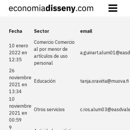
Skip
to
content
Fecha
Sector
email
Comercio Comercio
10 enero
al por menor de
2022 en
a.guinart.alum01@easd
artículos de uso
12:35
personal
26
noviembre
Educación
tanja.oraviita@muova.fi
2021 en
13:34
10
noviembre
Otros servicios
c.ros.alum03@easdvale
2021 en
00:59
9