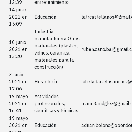
12:39
entretenimiento
14 junio
2021 en
Educación
tatrcastellanos@gmail
15:09
Industria
manufacturera Otros
10 junio
materiales (plástico,
2021 en
ruben.cano.bai@gmail.
vidrios, cerámica,
13:20
materiales para la
construcción)
3 junio
2021 en
Hostelería
julietadanielasanchez
17:06
19 mayo
Actividades
2021 en
profesionales,
manu3andglez@gmail.
16:41
científicas y técnicas
19 mayo
2021 en
Educación
adrian.beleno@opendeu