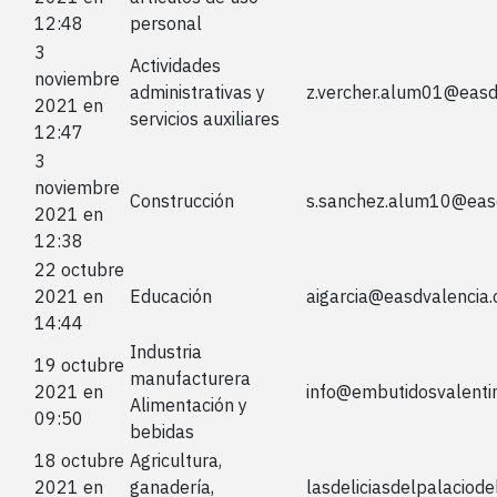
12:48
personal
3
Actividades
noviembre
administrativas y
z.vercher.alum01@easd
2021 en
servicios auxiliares
12:47
3
noviembre
Construcción
s.sanchez.alum10@eas
2021 en
12:38
22 octubre
2021 en
Educación
aigarcia@easdvalencia
14:44
Industria
19 octubre
manufacturera
2021 en
info@embutidosvalenti
Alimentación y
09:50
bebidas
18 octubre
Agricultura,
2021 en
ganadería,
lasdeliciasdelpalacio