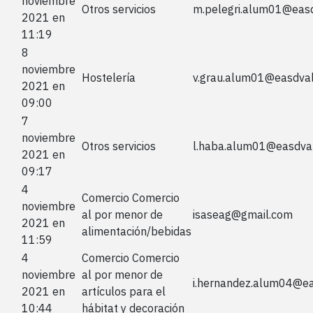
noviembre
Otros servicios
m.pelegri.alum01@eas
2021 en
11:19
8
noviembre
Hostelería
v.grau.alum01@easdva
2021 en
09:00
7
noviembre
Otros servicios
l.haba.alum01@easdva
2021 en
09:17
4
Comercio Comercio
noviembre
al por menor de
isaseag@gmail.com
2021 en
alimentación/bebidas
11:59
4
Comercio Comercio
noviembre
al por menor de
i.hernandez.alum04@ea
2021 en
artículos para el
10:44
hábitat y decoración