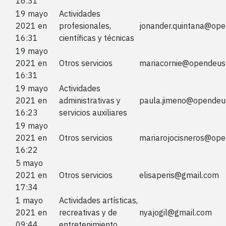
16:31
19 mayo
Actividades
2021 en
profesionales,
jonander.quintana@ope
16:31
científicas y técnicas
19 mayo
2021 en
Otros servicios
mariacornie@opendeus
16:31
19 mayo
Actividades
2021 en
administrativas y
paula.jimeno@opendeu
16:23
servicios auxiliares
19 mayo
2021 en
Otros servicios
mariarojocisneros@ope
16:22
5 mayo
2021 en
Otros servicios
elisaperis@gmail.com
17:34
1 mayo
Actividades artísticas,
2021 en
recreativas y de
nyajogil@gmail.com
09:44
entretenimiento