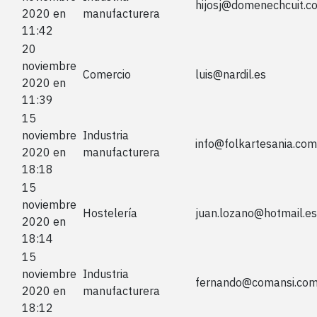
hijosj@domenechcuit.c
2020 en
manufacturera
11:42
20
noviembre
Comercio
luis@nardil.es
2020 en
11:39
15
noviembre
Industria
info@folkartesania.com
2020 en
manufacturera
18:18
15
noviembre
Hostelería
juan.lozano@hotmail.es
2020 en
18:14
15
noviembre
Industria
fernando@comansi.co
2020 en
manufacturera
18:12