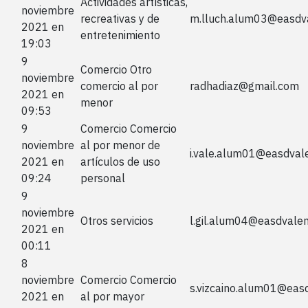
Actividades artísticas,
noviembre
recreativas y de
m.lluch.alum03@easdv
2021 en
entretenimiento
19:03
9
Comercio Otro
noviembre
comercio al por
radhadiaz@gmail.com
2021 en
menor
09:53
9
Comercio Comercio
noviembre
al por menor de
i.vale.alum01@easdval
2021 en
artículos de uso
09:24
personal
9
noviembre
Otros servicios
l.gil.alum04@easdvale
2021 en
00:11
8
noviembre
Comercio Comercio
s.vizcaino.alum01@eas
2021 en
al por mayor