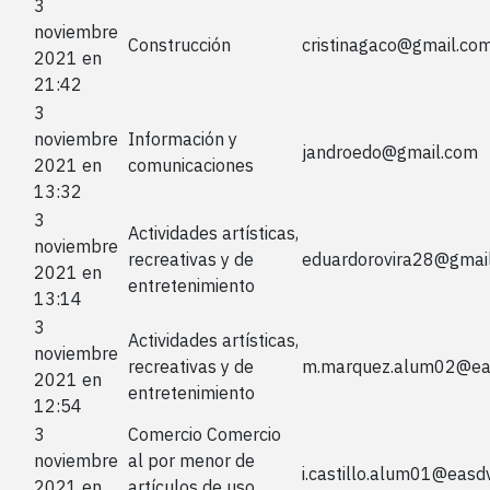
3
noviembre
Construcción
cristinagaco@gmail.co
2021 en
21:42
3
noviembre
Información y
jandroedo@gmail.com
2021 en
comunicaciones
13:32
3
Actividades artísticas,
noviembre
recreativas y de
eduardorovira28@gmai
2021 en
entretenimiento
13:14
3
Actividades artísticas,
noviembre
recreativas y de
m.marquez.alum02@ea
2021 en
entretenimiento
12:54
3
Comercio Comercio
noviembre
al por menor de
i.castillo.alum01@easd
2021 en
artículos de uso