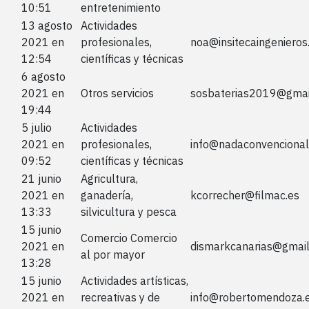
10:51
entretenimiento
13 agosto
Actividades
2021 en
profesionales,
noa@insitecaingeniero
12:54
científicas y técnicas
6 agosto
2021 en
Otros servicios
sosbaterias2019@gmai
19:44
5 julio
Actividades
2021 en
profesionales,
info@nadaconvencional
09:52
científicas y técnicas
21 junio
Agricultura,
2021 en
ganadería,
kcorrecher@filmac.es
13:33
silvicultura y pesca
15 junio
Comercio Comercio
2021 en
dismarkcanarias@gmai
al por mayor
13:28
15 junio
Actividades artísticas,
2021 en
recreativas y de
info@robertomendoza.