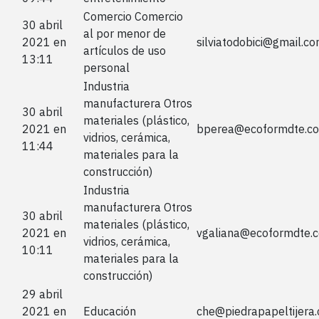
Comercio Comercio
30 abril
al por menor de
2021 en
silviatodobici@gmail.c
artículos de uso
13:11
personal
Industria
manufacturera Otros
30 abril
materiales (plástico,
2021 en
bperea@ecoformdte.c
vidrios, cerámica,
11:44
materiales para la
construcción)
Industria
manufacturera Otros
30 abril
materiales (plástico,
2021 en
vgaliana@ecoformdte.
vidrios, cerámica,
10:11
materiales para la
construcción)
29 abril
2021 en
Educación
che@piedrapapeltijera