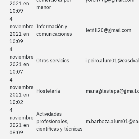
2021 en
menor
10:09
4
noviembre
Información y
letifll20@gmail.com
2021 en
comunicaciones
10:09
4
noviembre
Otros servicios
i.peiro.alum01@easdva
2021 en
10:07
4
noviembre
Hostelería
mariagilestepa@gmail
2021 en
10:02
4
Actividades
noviembre
profesionales,
m.barboza.alum01@eas
2021 en
científicas y técnicas
08:09