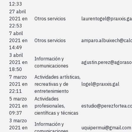
12:33
27 abril
2021 en
Otros servicios
laurentogel@praxxis.ga
22:53
7 abril
2021 en
Otros servicios
amparo.albuixech@cal
14:49
3 abril
Información y
2021 en
agustin.perez@agoraso
comunicaciones
18:50
7 marzo
Actividades artísticas,
2021 en
recreativas y de
logel@praxxis.gal
22:11
entretenimiento
5 marzo
Actividades
2021 en
profesionales,
estudio@perezfortea.c
09:37
científicas y técnicas
3 marzo
Información y
2021 en
uquipermui@gmail.com
comunicaciones