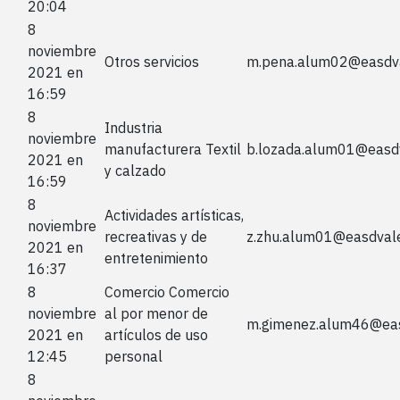
20:04
8
noviembre
Otros servicios
m.pena.alum02@easdva
2021 en
16:59
8
Industria
noviembre
manufacturera Textil
b.lozada.alum01@easd
2021 en
y calzado
16:59
8
Actividades artísticas,
noviembre
recreativas y de
z.zhu.alum01@easdval
2021 en
entretenimiento
16:37
8
Comercio Comercio
noviembre
al por menor de
m.gimenez.alum46@eas
2021 en
artículos de uso
12:45
personal
8