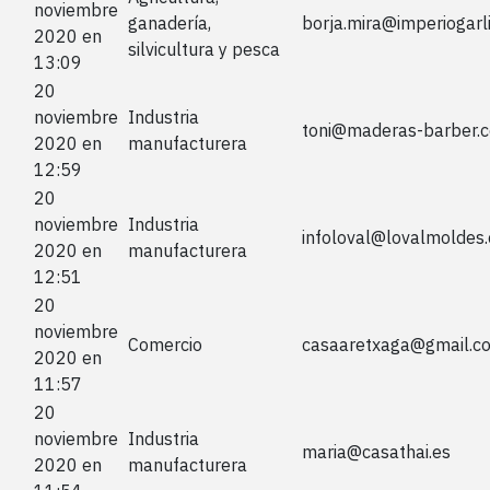
noviembre
ganadería,
borja.mira@imperiogarl
2020 en
silvicultura y pesca
13:09
20
noviembre
Industria
toni@maderas-barber.
2020 en
manufacturera
12:59
20
noviembre
Industria
infoloval@lovalmoldes
2020 en
manufacturera
12:51
20
noviembre
Comercio
casaaretxaga@gmail.c
2020 en
11:57
20
noviembre
Industria
maria@casathai.es
2020 en
manufacturera