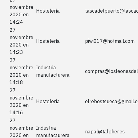
noviembre
Hostelería
tascadelpuerto@tasca
2020 en
14:24
27
noviembre
Hostelería
piwi017@hotmail.com
2020 en
14:23
27
noviembre
Industria
compras@losleonesde
2020 en
manufacturera
14:18
27
noviembre
Hostelería
elrebostsueca@gmail.
2020 en
14:16
27
noviembre
Industria
napal@talpher.es
2020 en
manufacturera