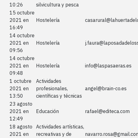
10:26
silvicultura y pesca
15 octubre
2021 en
Hostelería
casarural@lahuertadel
16:49
14 octubre
2021 en
Hostelería
j.faura@laposadadeloss
09:56
14 octubre
2021 en
Hostelería
info@laspasaeras.es
09:48
1 octubre
Actividades
2021 en
profesionales,
angel@brain-co.es
13:50
científicas y técnicas
23 agosto
2021 en
Educación
rafael@editeca.com
12:49
18 agosto
Actividades artísticas,
2021 en
recreativas y de
navarro.rosa@gmail.co