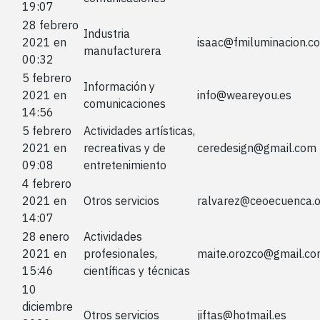
19:07
28 febrero
Industria
2021 en
isaac@fmiluminacion.c
manufacturera
00:32
5 febrero
Información y
2021 en
info@weareyou.es
comunicaciones
14:56
5 febrero
Actividades artísticas,
2021 en
recreativas y de
ceredesign@gmail.com
09:08
entretenimiento
4 febrero
2021 en
Otros servicios
ralvarez@ceoecuenca.o
14:07
28 enero
Actividades
2021 en
profesionales,
maite.orozco@gmail.c
15:46
científicas y técnicas
10
diciembre
Otros servicios
jiftas@hotmail.es