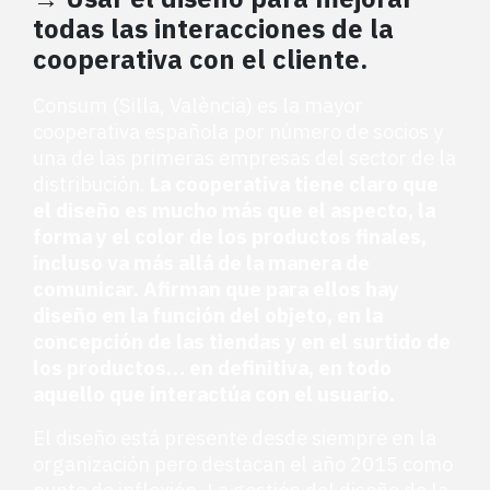
todas las interacciones de la
cooperativa con el cliente.
Consum (Silla, València) es la mayor
cooperativa española por número de socios y
una de las primeras empresas del sector de la
distribución.
La cooperativa tiene claro que
el diseño es mucho más que el aspecto, la
forma y el color de los productos finales,
incluso va más allá de la manera de
comunicar. Afirman que para ellos hay
diseño en la función del objeto, en la
concepción de las tiendas y en el surtido de
los productos… en definitiva, en todo
aquello que interactúa con el usuario.
El diseño está presente desde siempre en la
organización pero destacan el año 2015 como
punto de inflexión. La gestión del diseño de la